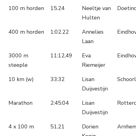
100 m horden
15.24
Neeltje van
Doetin
Hulten
400 m horden
1:02.22
Annelies
Eindho
Laan
3000 m
11:12,49
Eva
Eindho
steeple
Riemeijer
10 km (w)
33:32
Lisan
Schoorl
Duijvestijn
Marathon
2:45:04
Lisan
Rotter
Duijvestijn
4 x 100 m
51.21
Dorien
Arnhe