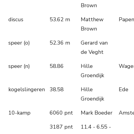
Brown
discus
53.62 m
Matthew
Papen
Brown
speer (o)
52.36 m
Gerard van
de Veght
speer (n)
58.86
Hille
Wage
Groendijk
kogelslingeren
38.58
Hille
Ede
Groendijk
10-kamp
6060 pnt
Mark Boeder
Amst
3187 pnt
11.4 - 6.55 -