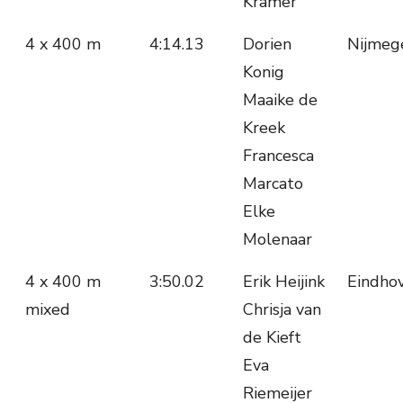
Kramer
4 x 400 m
4:14.13
Dorien
Nijmeg
Konig
Maaike de
Kreek
Francesca
Marcato
Elke
Molenaar
4 x 400 m
3:50.02
Erik Heijink
Eindho
mixed
Chrisja van
de Kieft
Eva
Riemeijer