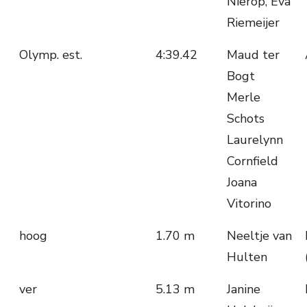
Nierop, Eva
Riemeijer
Olymp. est.
4:39.42
Maud ter
Bogt
Merle
Schots
Laurelynn
Cornfield
Joana
Vitorino
hoog
1.70 m
Neeltje van
Hulten
ver
5.13 m
Janine