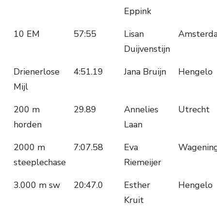
Eppink
10 EM
57:55
Lisan
Amsterd
Duijvenstijn
Drienerlose
4:51.19
Jana Bruijn
Hengelo
Mijl
200 m
29.89
Annelies
Utrecht
horden
Laan
2000 m
7:07.58
Eva
Wagenin
steeplechase
Riemeijer
3.000 m sw
20:47.0
Esther
Hengelo
Kruit