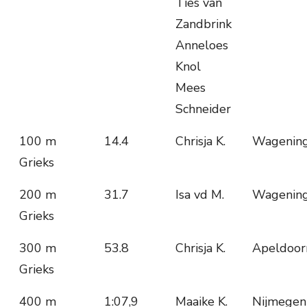
Ties van
Zandbrink
Anneloes
Knol
Mees
Schneider
100 m
14.4
Chrisja K.
Wagenin
Grieks
200 m
31.7
Isa vd M.
Wagenin
Grieks
300 m
53.8
Chrisja K.
Apeldoor
Grieks
400 m
1:07,9
Maaike K.
Nijmegen