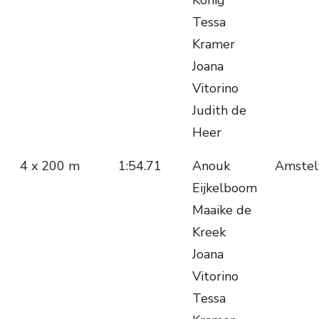
Konig
Tessa
Kramer
Joana
Vitorino
Judith de
Heer
4 x 200 m
1:54.71
Anouk
Amstel
Eijkelboom
Maaike de
Kreek
Joana
Vitorino
Tessa