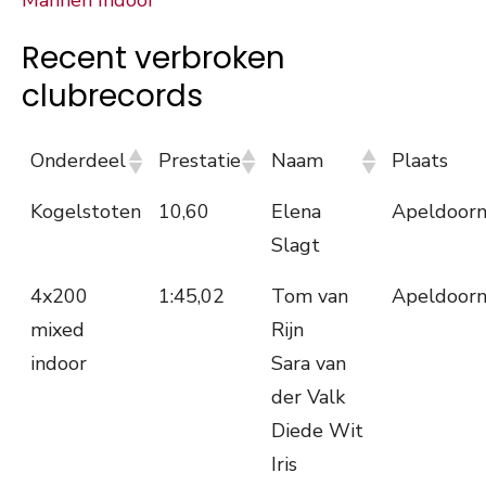
Mannen Indoor
Recent verbroken
clubrecords
Onderdeel
Prestatie
Naam
Plaats
Kogelstoten
10,60
Elena
Apeldoor
Slagt
4x200
1:45,02
Tom van
Apeldoor
mixed
Rijn
indoor
Sara van
der Valk
Diede Wit
Iris