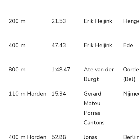
200 m
21.53
Erik Heijink
Henge
400 m
47.43
Erik Heijink
Ede
800 m
1:48.47
Ate van der
Oord
Burgt
(Bel)
110 m Horden
15.34
Gerard
Nijme
Mateu
Porras
Cantons
400 m Horden
52.88
Jonas
Berlij