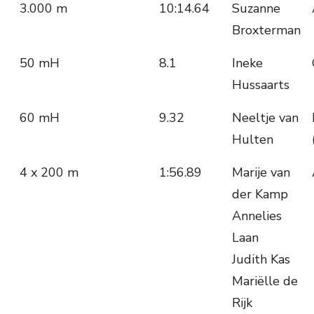
3.000 m
10:14.64
Suzanne
Broxterman
50 mH
8.1
Ineke
Hussaarts
60 mH
9.32
Neeltje van
Hulten
4 x 200 m
1:56.89
Marije van
der Kamp
Annelies
Laan
Judith Kas
Mariëlle de
Rijk