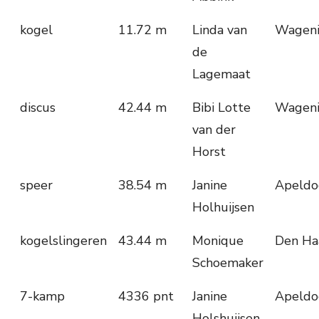
kogel
11.72 m
Linda van
Wagen
de
Lagemaat
discus
42.44 m
Bibi Lotte
Wagen
van der
Horst
speer
38.54 m
Janine
Apeldo
Holhuijsen
kogelslingeren
43.44 m
Monique
Den Ha
Schoemaker
7-kamp
4336 pnt
Janine
Apeldo
Holshuijsen