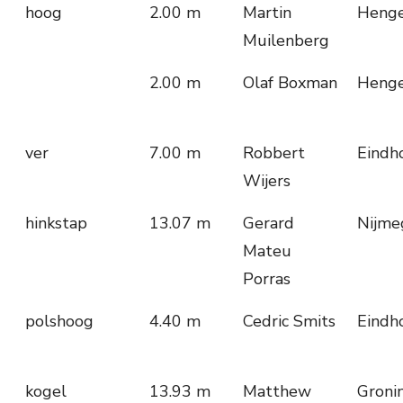
hoog
2.00 m
Martin
Henge
Muilenberg
2.00 m
Olaf Boxman
Henge
ver
7.00 m
Robbert
Eindh
Wijers
hinkstap
13.07 m
Gerard
Nijme
Mateu
Porras
polshoog
4.40 m
Cedric Smits
Eindh
kogel
13.93 m
Matthew
Groni