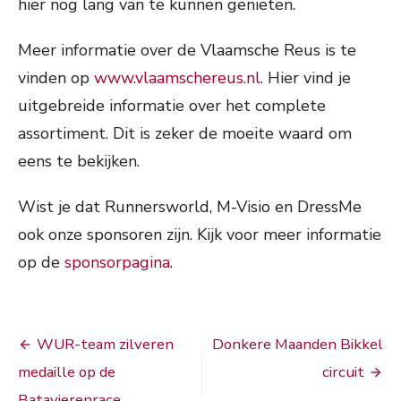
hier nog lang van te kunnen genieten.
Meer informatie over de Vlaamsche Reus is te
vinden op
www.vlaamschereus.nl
. Hier vind je
uitgebreide informatie over het complete
assortiment. Dit is zeker de moeite waard om
eens te bekijken.
Wist je dat Runnersworld, M-Visio en DressMe
ook onze sponsoren zijn. Kijk voor meer informatie
op de
sponsorpagina
.
Bericht
WUR-team zilveren
Donkere Maanden Bikkel
navigatie
medaille op de
circuit
Batavierenrace