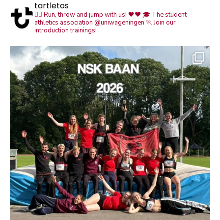
tartletos
🏃‍♀️ Run, throw and jump with us! 🖤❤️
🎓 The student
athletics association @uniwageningen
🏃 Join our
introduction trainings!