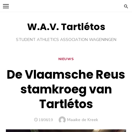
Ga
naar
de
W.A.V. Tartlétos
inhoud
STUDENT ATHLETICS ASSOCIATION WAGENINGEN
NIEUWS
De Vlaamsche Reus
stamkroeg van
Tartlétos
Auteur
Maaike de Kreek
GEPLAATST
18/06/19
OP