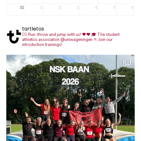
31
1
2
3
4
5
6
tartletos
🏃‍♀️ Run, throw and jump with us! 🖤❤️
🎓 The student
athletics association @uniwageningen
🏃 Join our
introduction trainings!