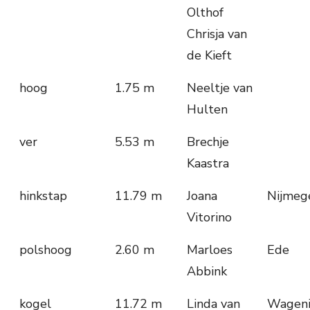
Olthof
Chrisja van
de Kieft
hoog
1.75 m
Neeltje van
Hulten
ver
5.53 m
Brechje
Kaastra
hinkstap
11.79 m
Joana
Nijmeg
Vitorino
polshoog
2.60 m
Marloes
Ede
Abbink
kogel
11.72 m
Linda van
Wagen