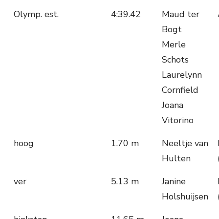
Olymp. est.
4:39.42
Maud ter
Bogt
Merle
Schots
Laurelynn
Cornfield
Joana
Vitorino
hoog
1.70 m
Neeltje van
Hulten
ver
5.13 m
Janine
Holshuijsen