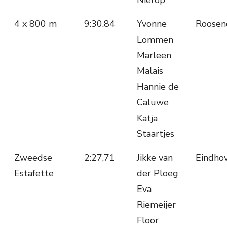
Nierop
4 x 800 m
9:30.84
Yvonne
Roosen
Lommen
Marleen
Malais
Hannie de
Caluwe
Katja
Staartjes
Zweedse
2:27,71
Jikke van
Eindho
Estafette
der Ploeg
Eva
Riemeijer
Floor