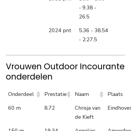
- 9.38 -
26.5
2024 pnt
5.36 - 38.54
- 2:27.5
Vrouwen Outdoor Incourante
onderdelen
Onderdeel
Prestatie
Naam
Plaats
60 m
8.72
Chrisja van
Eindhove
de Kieft
150 m
19.34
Annelies
Amersfoo