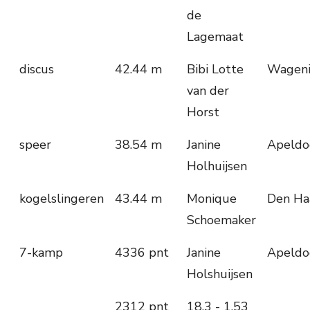
de
Lagemaat
discus
42.44 m
Bibi Lotte
Wagen
van der
Horst
speer
38.54 m
Janine
Apeldo
Holhuijsen
kogelslingeren
43.44 m
Monique
Den Ha
Schoemaker
7-kamp
4336 pnt
Janine
Apeldo
Holshuijsen
2312 pnt
18.3 - 1.53