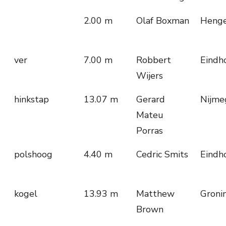
2.00 m
Olaf Boxman
Henge
ver
7.00 m
Robbert
Eindh
Wijers
hinkstap
13.07 m
Gerard
Nijme
Mateu
Porras
polshoog
4.40 m
Cedric Smits
Eindh
kogel
13.93 m
Matthew
Groni
Brown