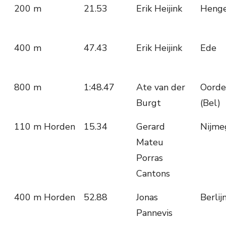
200 m
21.53
Erik Heijink
Henge
400 m
47.43
Erik Heijink
Ede
800 m
1:48.47
Ate van der
Oord
Burgt
(Bel)
110 m Horden
15.34
Gerard
Nijme
Mateu
Porras
Cantons
400 m Horden
52.88
Jonas
Berlij
Pannevis