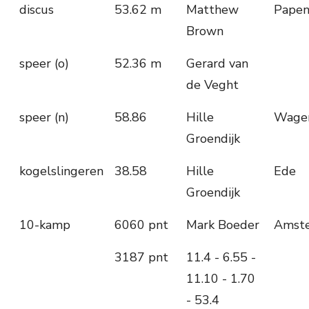
discus
53.62 m
Matthew
Papen
Brown
speer (o)
52.36 m
Gerard van
de Veght
speer (n)
58.86
Hille
Wage
Groendijk
kogelslingeren
38.58
Hille
Ede
Groendijk
10-kamp
6060 pnt
Mark Boeder
Amst
3187 pnt
11.4 - 6.55 -
11.10 - 1.70
- 53.4