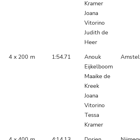
Kramer
Joana
Vitorino
Judith de
Heer
4 x 200 m
1:54.71
Anouk
Amstel
Eijkelboom
Maaike de
Kreek
Joana
Vitorino
Tessa
Kramer
4 x 400 m
4:14.13
Dorien
Nijmeg