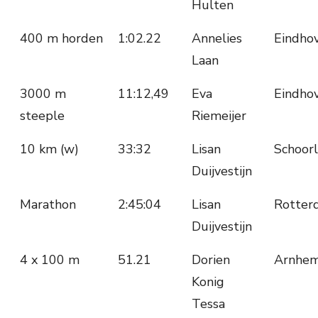
Hulten
400 m horden
1:02.22
Annelies
Eindho
Laan
3000 m
11:12,49
Eva
Eindho
steeple
Riemeijer
10 km (w)
33:32
Lisan
Schoorl
Duijvestijn
Marathon
2:45:04
Lisan
Rotter
Duijvestijn
4 x 100 m
51.21
Dorien
Arnhe
Konig
Tessa