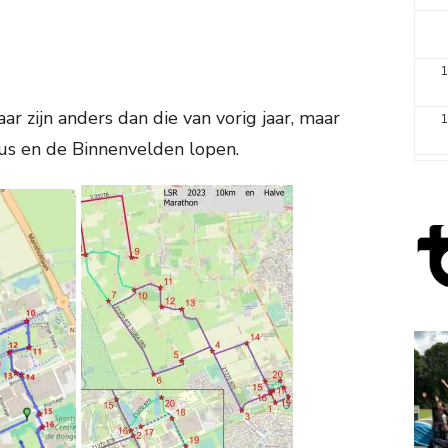
1
aar zijn anders dan die van vorig jaar, maar
1
us en de Binnenvelden lopen.
2
3