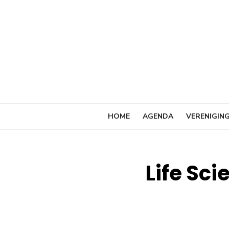
Ga
naar
de
inhoud
HOME
AGENDA
VERENIGIN
Life Sc