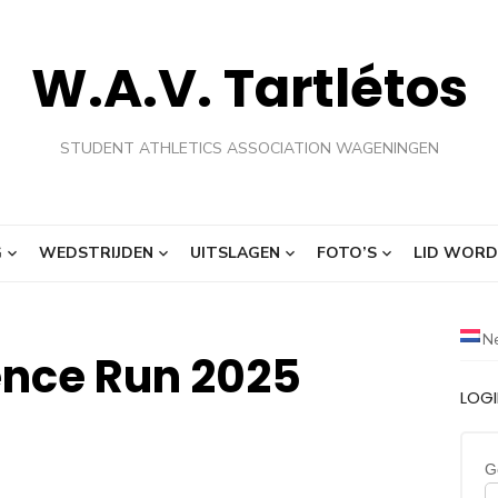
W.A.V. Tartlétos
STUDENT ATHLETICS ASSOCIATION WAGENINGEN
G
WEDSTRIJDEN
UITSLAGEN
FOTO’S
LID WORD
N
ience Run 2025
LOG
G