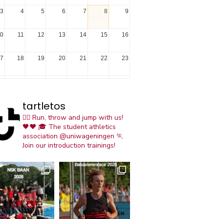
3
4
5
6
7
8
9
0
11
12
13
14
15
16
7
18
19
20
21
22
23
4
25
26
27
28
29
30
tartletos
1
1
2
3
4
5
6
🏃‍♀️ Run, throw and jump with us!
🖤❤️
🎓 The student athletics
association @uniwageningen
🏃
Join our introduction trainings!