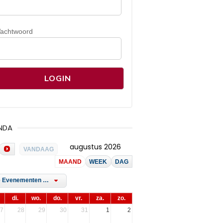
achtwoord
NDA
augustus 2026
VANDAAG
MAAND
WEEK
DAG
Alle Evenementen Tags
di.
wo.
do.
vr.
za.
zo.
7
28
29
30
31
1
2