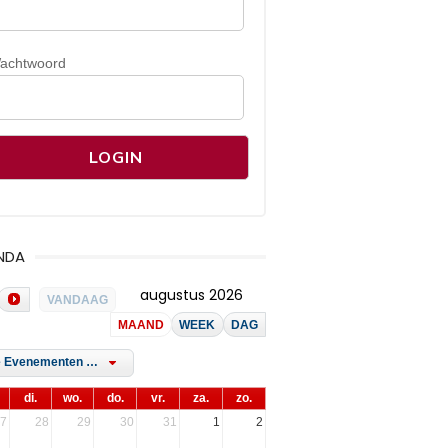
achtwoord
NDA
augustus 2026
VANDAAG
MAAND
WEEK
DAG
Alle Evenementen Tags
di.
wo.
do.
vr.
za.
zo.
7
28
29
30
31
1
2