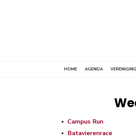
Ga
naar
de
inhoud
HOME
AGENDA
VERENIGIN
Wed
Campus Run
Batavierenrace