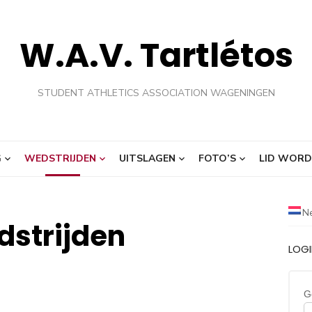
W.A.V. Tartlétos
STUDENT ATHLETICS ASSOCIATION WAGENINGEN
G
WEDSTRIJDEN
UITSLAGEN
FOTO’S
LID WORD
N
strijden
LOG
G