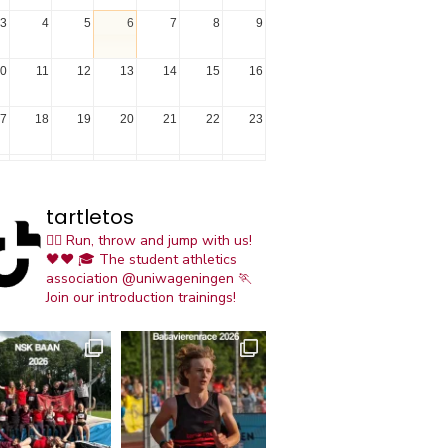
3
4
5
6
7
8
9
0
11
12
13
14
15
16
7
18
19
20
21
22
23
4
25
26
27
28
29
30
tartletos
1
1
2
3
4
5
6
🏃‍♀️ Run, throw and jump with us!
🖤❤️
🎓 The student athletics
association @uniwageningen
🏃
Join our introduction trainings!