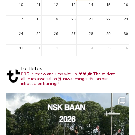
10
11
12
13
14
15
16
17
18
19
20
21
22
23
24
25
26
27
28
29
30
31
1
2
3
4
5
6
tartletos
🏃‍♀️ Run, throw and jump with us! 🖤❤️
🎓 The student
athletics association @uniwageningen
🏃 Join our
introduction trainings!