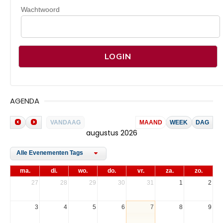
Wachtwoord
AGENDA
VANDAAG
MAAND
WEEK
DAG
augustus 2026
Alle Evenementen Tags
ma.
di.
wo.
do.
vr.
za.
zo.
27
28
29
30
31
1
2
3
4
5
6
7
8
9