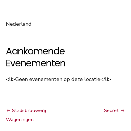
Nederland
Aankomende
Evenementen
<li>Geen evenementen op deze locatie</li>
Bericht
Stadsbrouwerij
Secret
navigatie
Wageningen