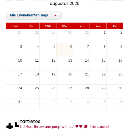
augustus 2026
Alle Evenementen Tags
ma.
di.
wo.
do.
vr.
za.
zo.
27
28
29
30
31
1
2
3
4
5
6
7
8
9
10
11
12
13
14
15
16
17
18
19
20
21
22
23
24
25
26
27
28
29
30
31
1
2
3
4
5
6
tartletos
🏃‍♀️ Run, throw and jump with us! 🖤❤️
🎓 The student