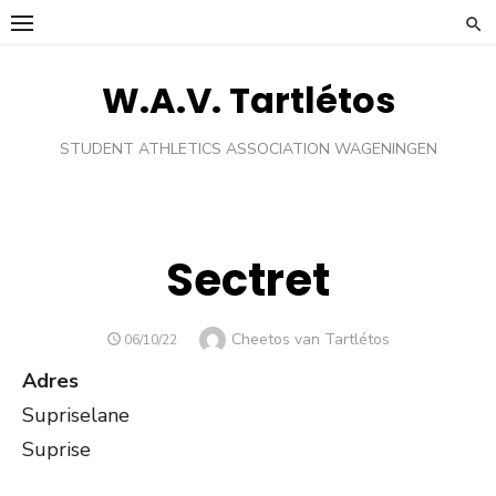
Ga
naar
de
W.A.V. Tartlétos
inhoud
STUDENT ATHLETICS ASSOCIATION WAGENINGEN
Sectret
Auteur
Cheetos van Tartlétos
GEPLAATST
06/10/22
OP
Adres
Supriselane
Suprise