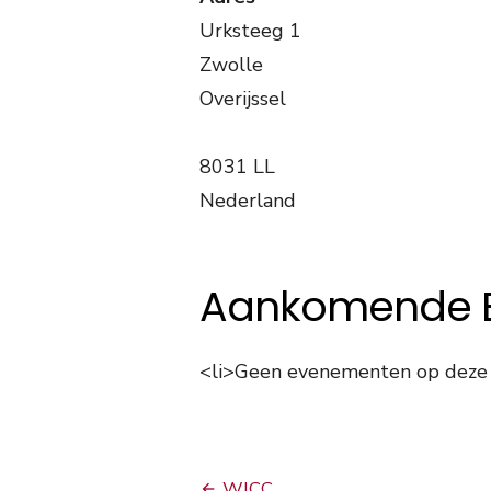
Urksteeg 1
Zwolle
Overijssel
8031 LL
Nederland
Aankomende 
<li>Geen evenementen op deze l
Bericht
WICC