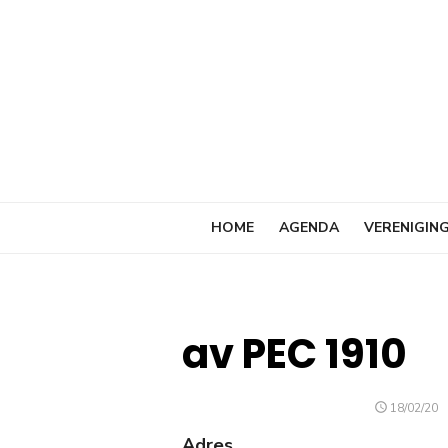
Ga
naar
de
inhoud
HOME
AGENDA
VERENIGIN
av PEC 1910
GEPLAAT
18/02/20
OP
Adres