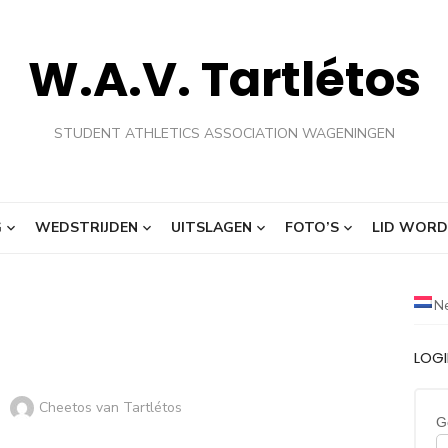
W.A.V. Tartlétos
STUDENT ATHLETICS ASSOCIATION WAGENINGEN
G
WEDSTRIJDEN
UITSLAGEN
FOTO’S
LID WORD
N
LOG
Auteur
Cheetos van Tartlétos
ST
G