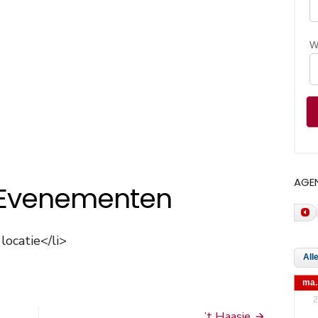
W
AGE
Evenementen
ocatie</li>
ma.
2
’t Haasje