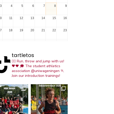
3
4
5
6
7
8
9
0
11
12
13
14
15
16
7
18
19
20
21
22
23
4
25
26
27
28
29
30
tartletos
1
1
2
3
4
5
6
🏃‍♀️ Run, throw and jump with us!
🖤❤️
🎓 The student athletics
association @uniwageningen
🏃
Join our introduction trainings!