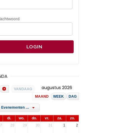
achtwoord
NDA
augustus 2026
VANDAAG
MAAND
WEEK
DAG
Alle Evenementen Tags
di.
wo.
do.
vr.
za.
zo.
7
28
29
30
31
1
2