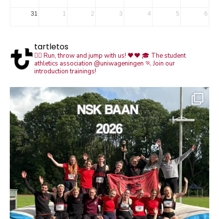
31
1
2
3
4
5
6
tartletos
🏃‍♀️ Run, throw and jump with us! 🖤❤️
🎓 The student
athletics association @uniwageningen
🏃 Join our
introduction trainings!