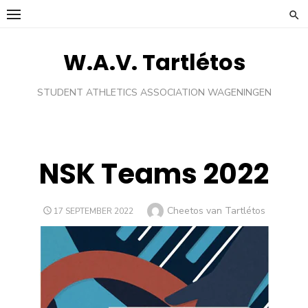
Ga
naar
de
W.A.V. Tartlétos
inhoud
STUDENT ATHLETICS ASSOCIATION WAGENINGEN
NSK Teams 2022
Auteur
Cheetos van Tartlétos
GEPLAATST
17 SEPTEMBER 2022
OP