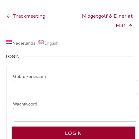
Bericht
Trackmeeting
Midgetgolf & Diner at
navigatie
H41
Nederlands
English
LOGIN
Gebruikersnaam
Wachtwoord