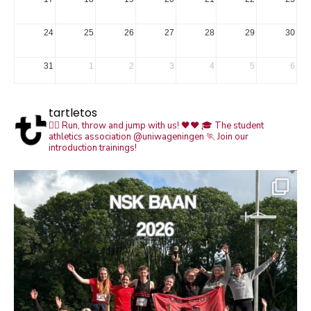
24
25
26
27
28
29
30
31
1
2
3
4
5
6
tartletos
🏃‍♀️ Run, throw and jump with us! 🖤❤️
🎓 The student
athletics association @uniwageningen
🏃 Join our
introduction trainings!