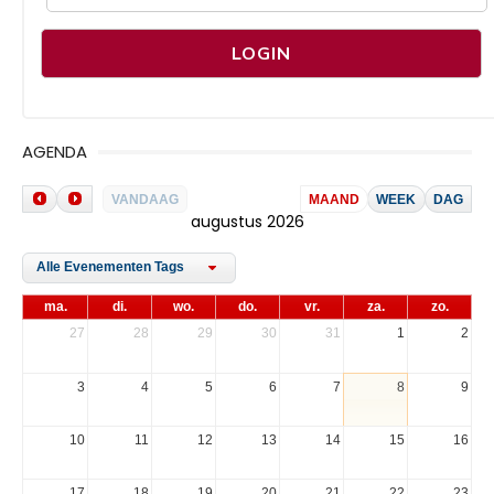
AGENDA
VANDAAG
MAAND
WEEK
DAG
augustus 2026
Alle Evenementen Tags
ma.
di.
wo.
do.
vr.
za.
zo.
27
28
29
30
31
1
2
3
4
5
6
7
8
9
10
11
12
13
14
15
16
17
18
19
20
21
22
23