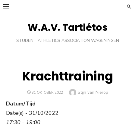
Ga
naar
de
W.A.V. Tartlétos
inhoud
STUDENT ATHLETICS ASSOCIATION WAGENINGEN
Krachttraining
Auteur
Stijn van Nierop
GEPLAATST
31 OKTOBER 2022
OP
Datum/Tijd
Date(s) - 31/10/2022
17:30 - 19:00