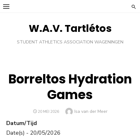
Ga
naar
de
W.A.V. Tartlétos
inhoud
STUDENT ATHLETICS ASSOCIATION WAGENINGEN
Borreltos Hydration
Games
Auteur
Isa van der Meer
GEPLAATST
20 MEI 2026
OP
Datum/Tijd
Date(s) - 20/05/2026