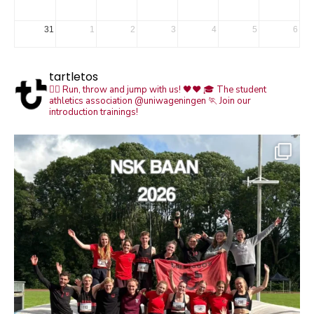
31
1
2
3
4
5
6
tartletos
🏃‍♀️ Run, throw and jump with us! 🖤❤️
🎓 The student
athletics association @uniwageningen
🏃 Join our
introduction trainings!