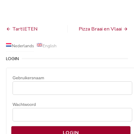
Bericht
TartlETEN
Pizza Braai en Vlaai
navigatie
Nederlands
English
LOGIN
Gebruikersnaam
Wachtwoord