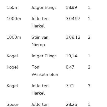
150m
Jelger Elings
18,99
1
1000m
Jelle ten
3:04,97
1
Harkel
1000m
Stijn van
3:08,12
2
Nierop
Kogel
Jelger Elings
10,14
1
Kogel
Ton
8,47
2
Winkelmolen
Kogel
Jelle ten
7,71
3
Harkel
Speer
Jelle ten
28,25
1