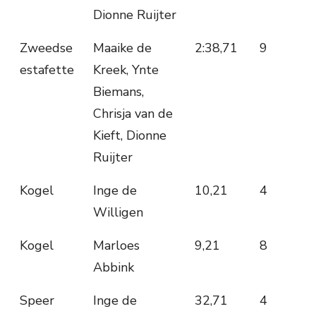
Dionne Ruijter
Zweedse
Maaike de
2:38,71
9
estafette
Kreek, Ynte
Biemans,
Chrisja van de
Kieft, Dionne
Ruijter
Kogel
Inge de
10,21
4
Willigen
Kogel
Marloes
9,21
8
Abbink
Speer
Inge de
32,71
4