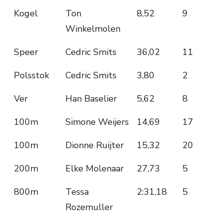
Kogel
Ton
8,52
9
Winkelmolen
Speer
Cedric Smits
36,02
11
Polsstok
Cedric Smits
3,80
2
Ver
Han Baselier
5,62
8
100m
Simone Weijers
14,69
17
100m
Dionne Ruijter
15,32
20
200m
Elke Molenaar
27,73
5
800m
Tessa
2:31,18
5
Rozemuller