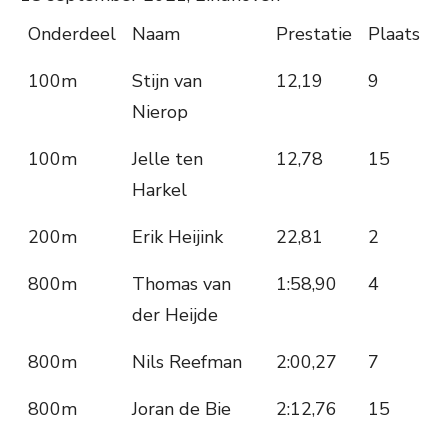
Onderdeel
Naam
Prestatie
Plaats
100m
Stijn van
12,19
9
Nierop
100m
Jelle ten
12,78
15
Harkel
200m
Erik Heijink
22,81
2
800m
Thomas van
1:58,90
4
der Heijde
800m
Nils Reefman
2:00,27
7
800m
Joran de Bie
2:12,76
15