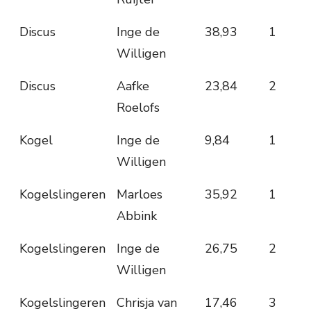
Discus
Inge de
38,93
1
Willigen
Discus
Aafke
23,84
2
Roelofs
Kogel
Inge de
9,84
1
Willigen
Kogelslingeren
Marloes
35,92
1
Abbink
Kogelslingeren
Inge de
26,75
2
Willigen
Kogelslingeren
Chrisja van
17,46
3