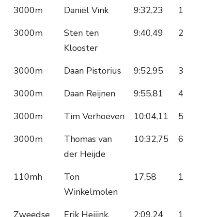
3000m
Daniël Vink
9:32,23
1
3000m
Sten ten
9:40,49
2
Klooster
3000m
Daan Pistorius
9:52,95
3
3000m
Daan Reijnen
9:55,81
4
3000m
Tim Verhoeven
10:04,11
5
3000m
Thomas van
10:32,75
6
der Heijde
110mh
Ton
17,58
1
Winkelmolen
Zweedse
Erik Heijink,
2:09,24
1