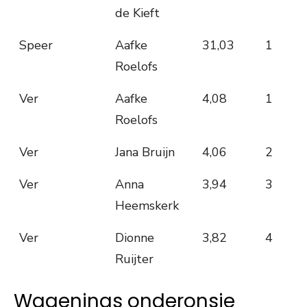
de Kieft
Speer
Aafke
31,03
1
Roelofs
Ver
Aafke
4,08
1
Roelofs
Ver
Jana Bruijn
4,06
2
Ver
Anna
3,94
3
Heemskerk
Ver
Dionne
3,82
4
Ruijter
Wagenings onderonsje