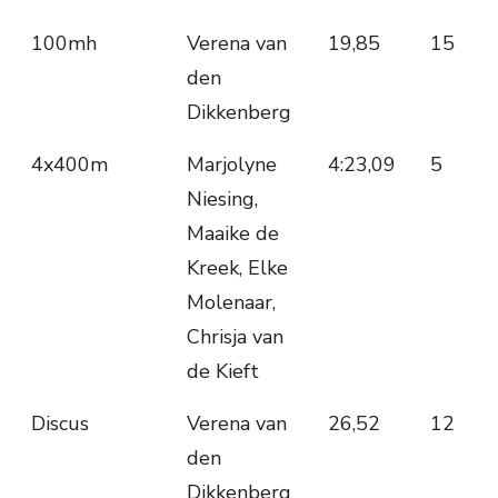
100mh
Verena van
19,85
15
den
Dikkenberg
4x400m
Marjolyne
4:23,09
5
Niesing,
Maaike de
Kreek, Elke
Molenaar,
Chrisja van
de Kieft
Discus
Verena van
26,52
12
den
Dikkenberg