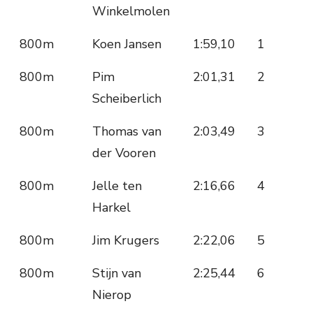
Winkelmolen
800m
Koen Jansen
1:59,10
1
800m
Pim
2:01,31
2
Scheiberlich
800m
Thomas van
2:03,49
3
der Vooren
800m
Jelle ten
2:16,66
4
Harkel
800m
Jim Krugers
2:22,06
5
800m
Stijn van
2:25,44
6
Nierop