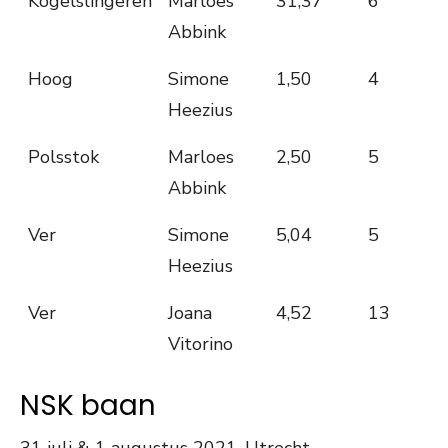
Kogelslingeren
Marloes
31,37
6
Abbink
Hoog
Simone
1,50
4
Heezius
Polsstok
Marloes
2,50
5
Abbink
Ver
Simone
5,04
5
Heezius
Ver
Joana
4,52
13
Vitorino
NSK baan