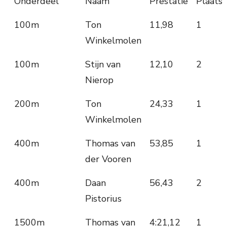
Onderdeel
Naam
Prestatie
Plaats
100m
Ton
11,98
1
Winkelmolen
100m
Stijn van
12,10
2
Nierop
200m
Ton
24,33
1
Winkelmolen
400m
Thomas van
53,85
1
der Vooren
400m
Daan
56,43
2
Pistorius
1500m
Thomas van
4:21,12
1