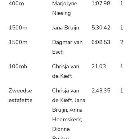
400m
Marjolyne
1:07,98
1
Niesing
1500m
Jana Bruijn
5:30,42
1
1500m
Dagmar van
6:08,53
2
Esch
100mh
Chrisja van
21,03
1
de Kieft
Zweedse
Chrisja van
2:43,35
1
estafette
de Kieft, Jana
Bruijn, Anna
Heemskerk,
Dionne
Ruijter