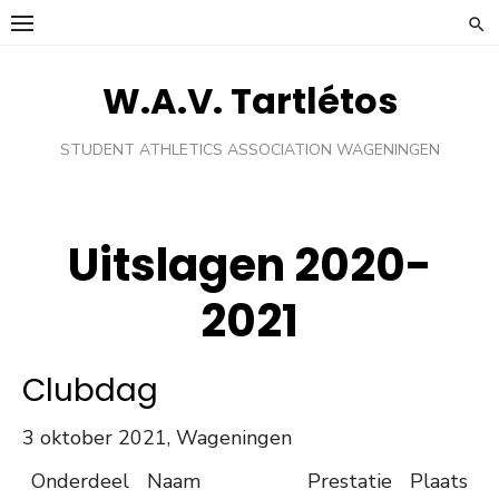
Ga
naar
de
W.A.V. Tartlétos
inhoud
STUDENT ATHLETICS ASSOCIATION WAGENINGEN
Uitslagen 2020-
2021
Clubdag
3 oktober 2021, Wageningen
Onderdeel
Naam
Prestatie
Plaats