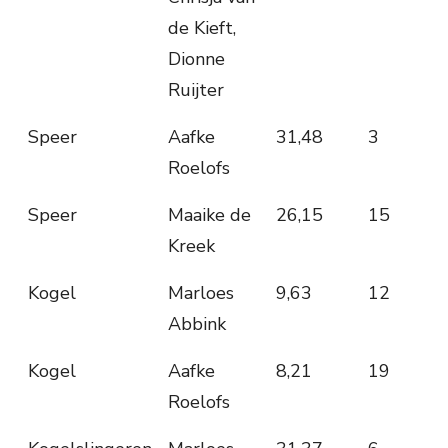
de Kieft,
Dionne
Ruijter
Speer
Aafke
31,48
3
Roelofs
Speer
Maaike de
26,15
15
Kreek
Kogel
Marloes
9,63
12
Abbink
Kogel
Aafke
8,21
19
Roelofs