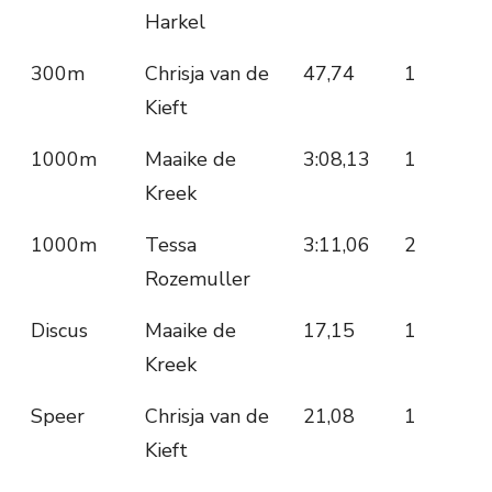
Harkel
300m
Chrisja van de
47,74
1
Kieft
1000m
Maaike de
3:08,13
1
Kreek
1000m
Tessa
3:11,06
2
Rozemuller
Discus
Maaike de
17,15
1
Kreek
Speer
Chrisja van de
21,08
1
Kieft