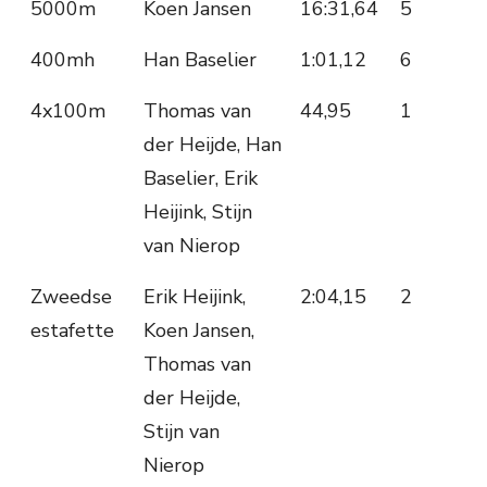
5000m
Koen Jansen
16:31,64
5
400mh
Han Baselier
1:01,12
6
4x100m
Thomas van
44,95
1
der Heijde, Han
Baselier, Erik
Heijink, Stijn
van Nierop
Zweedse
Erik Heijink,
2:04,15
2
estafette
Koen Jansen,
Thomas van
der Heijde,
Stijn van
Nierop