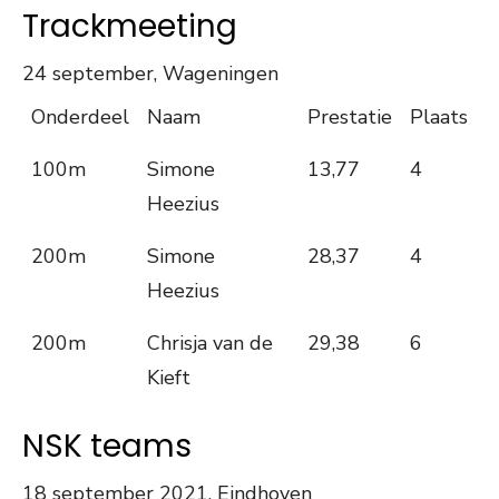
Trackmeeting
24 september, Wageningen
Onderdeel
Naam
Prestatie
Plaats
100m
Simone
13,77
4
Heezius
200m
Simone
28,37
4
Heezius
200m
Chrisja van de
29,38
6
Kieft
NSK teams
18 september 2021, Eindhoven