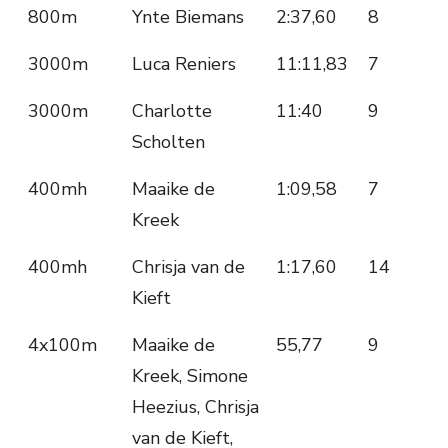
800m
Ynte Biemans
2:37,60
8
3000m
Luca Reniers
11:11,83
7
3000m
Charlotte
11:40
9
Scholten
400mh
Maaike de
1:09,58
7
Kreek
400mh
Chrisja van de
1:17,60
14
Kieft
4x100m
Maaike de
55,77
9
Kreek, Simone
Heezius, Chrisja
van de Kieft,