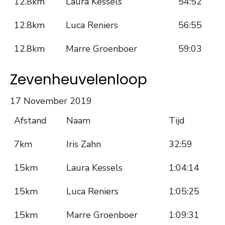
12.8km
Laura Kessels
54:52
12.8km
Luca Reniers
56:55
12.8km
Marre Groenboer
59:03
Zevenheuvelenloop
17 November 2019
Afstand
Naam
Tijd
7km
Iris Zahn
32:59
15km
Laura Kessels
1:04:14
15km
Luca Reniers
1:05:25
15km
Marre Groenboer
1:09:31