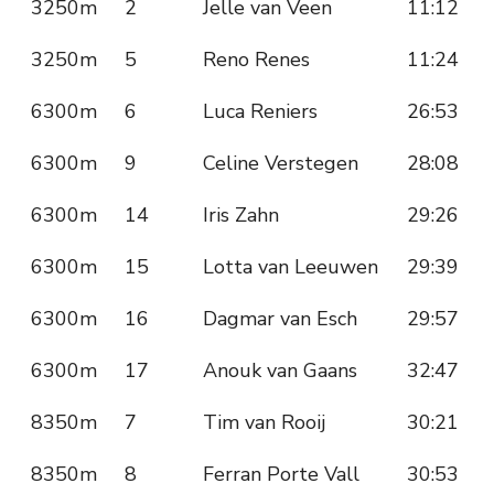
3250m
2
Jelle van Veen
11:12
3250m
5
Reno Renes
11:24
6300m
6
Luca Reniers
26:53
6300m
9
Celine Verstegen
28:08
6300m
14
Iris Zahn
29:26
6300m
15
Lotta van Leeuwen
29:39
6300m
16
Dagmar van Esch
29:57
6300m
17
Anouk van Gaans
32:47
8350m
7
Tim van Rooij
30:21
8350m
8
Ferran Porte Vall
30:53