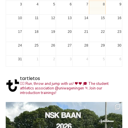
3
4
5
6
7
8
9
10
11
12
13
14
15
16
17
18
19
20
21
22
23
24
25
26
27
28
29
30
31
1
2
3
4
5
6
tartletos
🏃‍♀️ Run, throw and jump with us! 🖤❤️
🎓 The student
athletics association @uniwageningen
🏃 Join our
introduction trainings!