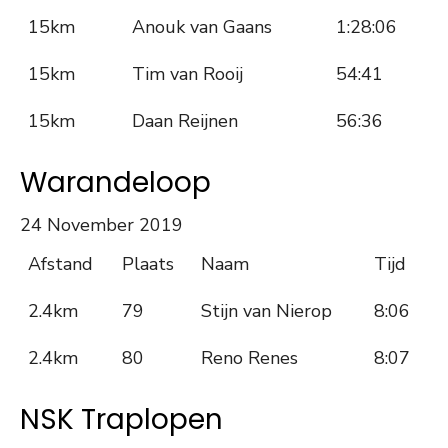
15km
Anouk van Gaans
1:28:06
15km
Tim van Rooij
54:41
15km
Daan Reijnen
56:36
Warandeloop
24 November 2019
Afstand
Plaats
Naam
Tijd
2.4km
79
Stijn van Nierop
8:06
2.4km
80
Reno Renes
8:07
NSK Traplopen