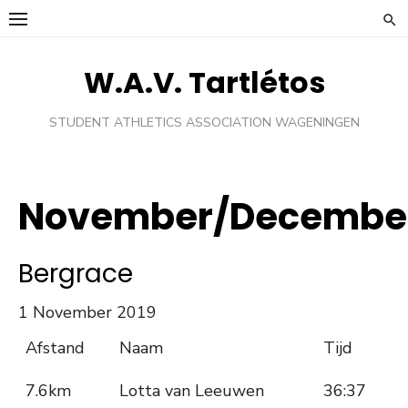
Ga
naar
de
W.A.V. Tartlétos
inhoud
STUDENT ATHLETICS ASSOCIATION WAGENINGEN
November/Decembe
Bergrace
1 November 2019
Afstand
Naam
Tijd
7.6km
Lotta van Leeuwen
36:37