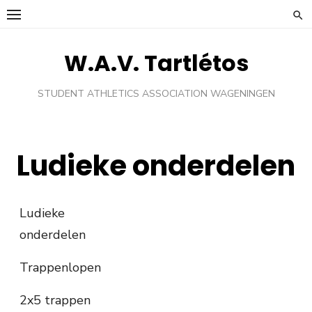
Ga
naar
de
W.A.V. Tartlétos
inhoud
STUDENT ATHLETICS ASSOCIATION WAGENINGEN
Ludieke onderdelen
Ludieke
onderdelen
Trappenlopen
2x5 trappen