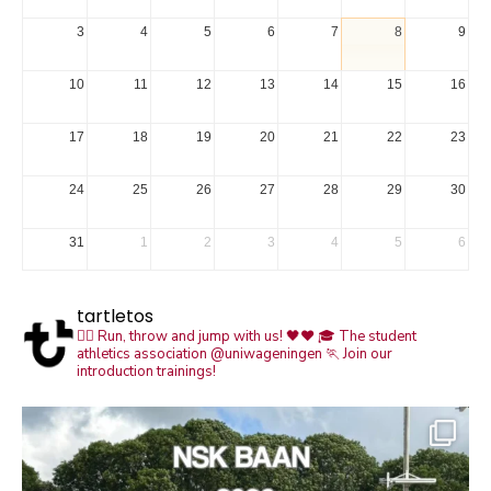
3
4
5
6
7
8
9
10
11
12
13
14
15
16
17
18
19
20
21
22
23
24
25
26
27
28
29
30
31
1
2
3
4
5
6
tartletos
🏃‍♀️ Run, throw and jump with us! 🖤❤️
🎓 The student
athletics association @uniwageningen
🏃 Join our
introduction trainings!