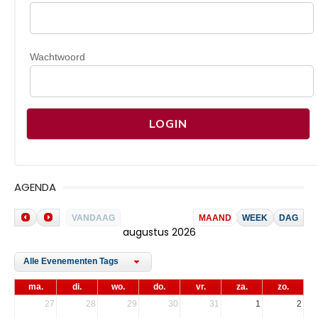
Wachtwoord
AGENDA
VANDAAG
MAAND
WEEK
DAG
augustus 2026
Alle Evenementen Tags
ma.
di.
wo.
do.
vr.
za.
zo.
27
28
29
30
31
1
2